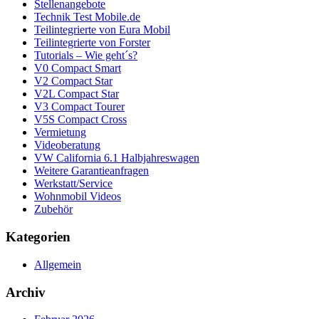
Stellenangebote
Technik Test Mobile.de
Teilintegrierte von Eura Mobil
Teilintegrierte von Forster
Tutorials – Wie geht´s?
V0 Compact Smart
V2 Compact Star
V2L Compact Star
V3 Compact Tourer
V5S Compact Cross
Vermietung
Videoberatung
VW California 6.1 Halbjahreswagen
Weitere Garantieanfragen
Werkstatt/Service
Wohnmobil Videos
Zubehör
Kategorien
Allgemein
Archiv