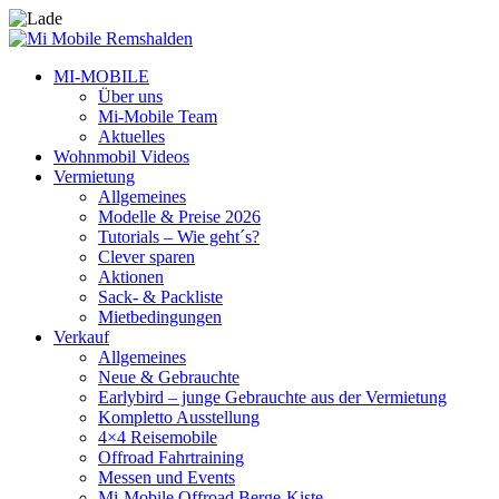
MI-MOBILE
Über uns
Mi-Mobile Team
Aktuelles
Wohnmobil Videos
Vermietung
Allgemeines
Modelle & Preise 2026
Tutorials – Wie geht´s?
Clever sparen
Aktionen
Sack- & Packliste
Mietbedingungen
Verkauf
Allgemeines
Neue & Gebrauchte
Earlybird – junge Gebrauchte aus der Vermietung
Kompletto Ausstellung
4×4 Reisemobile
Offroad Fahrtraining
Messen und Events
Mi-Mobile Offroad Berge-Kiste