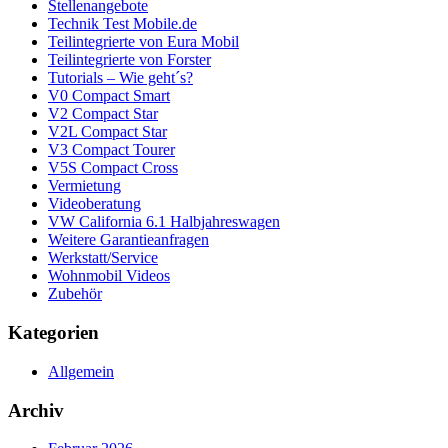
Stellenangebote
Technik Test Mobile.de
Teilintegrierte von Eura Mobil
Teilintegrierte von Forster
Tutorials – Wie geht´s?
V0 Compact Smart
V2 Compact Star
V2L Compact Star
V3 Compact Tourer
V5S Compact Cross
Vermietung
Videoberatung
VW California 6.1 Halbjahreswagen
Weitere Garantieanfragen
Werkstatt/Service
Wohnmobil Videos
Zubehör
Kategorien
Allgemein
Archiv