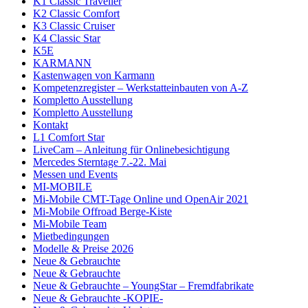
K1 Classic Traveller
K2 Classic Comfort
K3 Classic Cruiser
K4 Classic Star
K5E
KARMANN
Kastenwagen von Karmann
Kompetenzregister – Werkstatteinbauten von A-Z
Kompletto Ausstellung
Kompletto Ausstellung
Kontakt
L1 Comfort Star
LiveCam – Anleitung für Onlinebesichtigung
Mercedes Sterntage 7.-22. Mai
Messen und Events
MI-MOBILE
Mi-Mobile CMT-Tage Online und OpenAir 2021
Mi-Mobile Offroad Berge-Kiste
Mi-Mobile Team
Mietbedingungen
Modelle & Preise 2026
Neue & Gebrauchte
Neue & Gebrauchte
Neue & Gebrauchte – YoungStar – Fremdfabrikate
Neue & Gebrauchte -KOPIE-