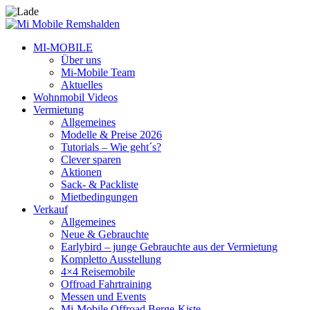
MI-MOBILE
Über uns
Mi-Mobile Team
Aktuelles
Wohnmobil Videos
Vermietung
Allgemeines
Modelle & Preise 2026
Tutorials – Wie geht´s?
Clever sparen
Aktionen
Sack- & Packliste
Mietbedingungen
Verkauf
Allgemeines
Neue & Gebrauchte
Earlybird – junge Gebrauchte aus der Vermietung
Kompletto Ausstellung
4×4 Reisemobile
Offroad Fahrtraining
Messen und Events
Mi-Mobile Offroad Berge-Kiste