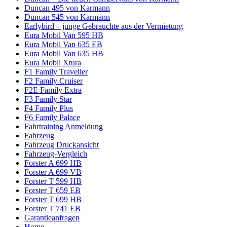
Duncan 495 von Karmann
Duncan 545 von Karmann
Earlybird – junge Gebrauchte aus der Vermietung
Eura Mobil Van 595 HB
Eura Mobil Van 635 EB
Eura Mobil Van 635 HB
Eura Mobil Xtura
F1 Family Traveller
F2 Family Cruiser
F2E Family Extra
F3 Family Star
F4 Family Plus
F6 Family Palace
Fahrtraining Anmeldung
Fahrzeug
Fahrzeug Druckansicht
Fahrzeug-Vergleich
Forster A 699 HB
Forster A 699 VB
Forster T 599 HB
Forster T 659 EB
Forster T 699 HB
Forster T 741 EB
Garantieanfragen
Home